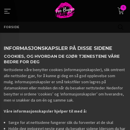
Gå
0
til
innholdet
FORSIDE
INFORMASJONSKAPSLER PÅ DISSE SIDENE
COOKIES, OG HVORDAN DE GJØR TJENESTENE VÅRE
BEDRE FOR DEG
Nettsidene våre benytter cookies (informasjonskapsler), slik omtrent
alle nettsider gjør, for å kunne gi deg en så god opplevelse som
mulig. Informasjonskapsler er små tekstfiler som lagres på
datamaskinen eller mobilen din når du besøker nettsteder. Nedenfor
benytter vi ordene ‘cookies’ og ‘informasjonskapsler’ om hverandre,
men vi snakker da om én og samme sak.
Våre informasjonskapsler hjelper til med å:
Sørge for at nettsidene fungerer slik du forventer at de skal
Holde deg innlogget neste gang du besøker sidene (dersom du har