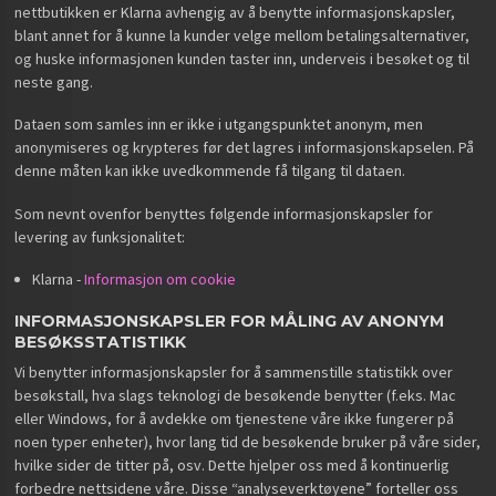
nettbutikken er Klarna avhengig av å benytte informasjonskapsler,
blant annet for å kunne la kunder velge mellom betalingsalternativer,
og huske informasjonen kunden taster inn, underveis i besøket og til
neste gang.
Dataen som samles inn er ikke i utgangspunktet anonym, men
anonymiseres og krypteres før det lagres i informasjonskapselen. På
denne måten kan ikke uvedkommende få tilgang til dataen.
Som nevnt ovenfor benyttes følgende informasjonskapsler for
levering av funksjonalitet:
Klarna -
Informasjon om cookie
INFORMASJONSKAPSLER FOR MÅLING AV ANONYM
BESØKSSTATISTIKK
Vi benytter informasjonskapsler for å sammenstille statistikk over
besøkstall, hva slags teknologi de besøkende benytter (f.eks. Mac
eller Windows, for å avdekke om tjenestene våre ikke fungerer på
noen typer enheter), hvor lang tid de besøkende bruker på våre sider,
hvilke sider de titter på, osv. Dette hjelper oss med å kontinuerlig
forbedre nettsidene våre. Disse “analyseverktøyene” forteller oss