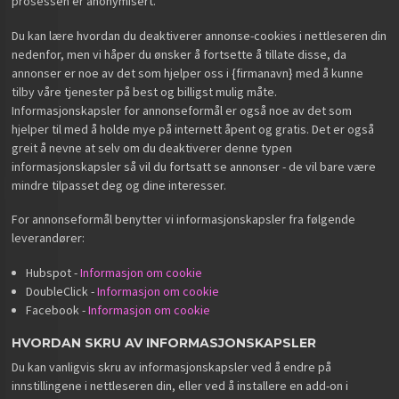
prosessen er anonymisert.
Du kan lære hvordan du deaktiverer annonse-cookies i nettleseren din
nedenfor, men vi håper du ønsker å fortsette å tillate disse, da
annonser er noe av det som hjelper oss i {firmanavn} med å kunne
tilby våre tjenester på best og billigst mulig måte.
Informasjonskapsler for annonseformål er også noe av det som
hjelper til med å holde mye på internett åpent og gratis. Det er også
greit å nevne at selv om du deaktiverer denne typen
informasjonskapsler så vil du fortsatt se annonser - de vil bare være
mindre tilpasset deg og dine interesser.
For annonseformål benytter vi informasjonskapsler fra følgende
leverandører:
Hubspot -
Informasjon om cookie
DoubleClick -
Informasjon om cookie
Facebook -
Informasjon om cookie
HVORDAN SKRU AV INFORMASJONSKAPSLER
Du kan vanligvis skru av informasjonskapsler ved å endre på
innstillingene i nettleseren din, eller ved å installere en add-on i