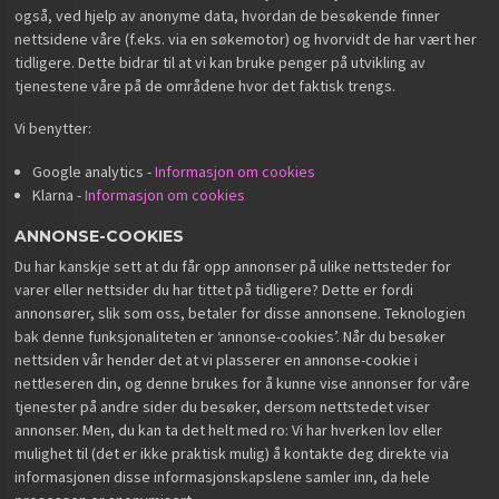
også, ved hjelp av anonyme data, hvordan de besøkende finner
nettsidene våre (f.eks. via en søkemotor) og hvorvidt de har vært her
tidligere. Dette bidrar til at vi kan bruke penger på utvikling av
tjenestene våre på de områdene hvor det faktisk trengs.
Vi benytter:
Google analytics -
Informasjon om cookies
Klarna -
Informasjon om cookies
ANNONSE-COOKIES
Du har kanskje sett at du får opp annonser på ulike nettsteder for
varer eller nettsider du har tittet på tidligere? Dette er fordi
annonsører, slik som oss, betaler for disse annonsene. Teknologien
bak denne funksjonaliteten er ‘annonse-cookies’. Når du besøker
nettsiden vår hender det at vi plasserer en annonse-cookie i
nettleseren din, og denne brukes for å kunne vise annonser for våre
tjenester på andre sider du besøker, dersom nettstedet viser
annonser. Men, du kan ta det helt med ro: Vi har hverken lov eller
mulighet til (det er ikke praktisk mulig) å kontakte deg direkte via
informasjonen disse informasjonskapslene samler inn, da hele