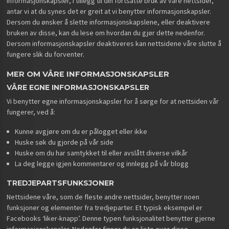
informasjonskapsler, i tillegg til din fortsatte bruk av våre nettsider,
antar vi at du synes det er greit at vi benytter informasjonskapsler.
Dersom du ønsker å slette informasjonskapslene, eller deaktivere
bruken av disse, kan du lese om hvordan du gjør dette nedenfor.
Dersom informasjonskapsler deaktiveres kan nettsidene våre slutte å
fungere slik du forventer.
MER OM VÅRE INFORMASJONSKAPSLER
VÅRE EGNE INFORMASJONSKAPSLER
Vi benytter egne informasjonskapsler for å sørge for at nettsiden vår
fungerer, ved å:
Kunne avgjøre om du er pålogget eller ikke
Huske søk du gjorde på vår side
Huske om du har samtykket til eller avslått diverse vilkår
La deg legge igjen kommentarer og innlegg på vår blogg
TREDJEPARTSFUNKSJONER
Nettsidene våre, som de fleste andre nettsider, benytter noen
funksjoner og elementer fra tredjeparter. Et typisk eksempel er
Facebooks ‘liker-knapp’. Denne typen funksjonalitet benytter gjerne
informasjonskapsler. Nedenfor finner du en liste over disse