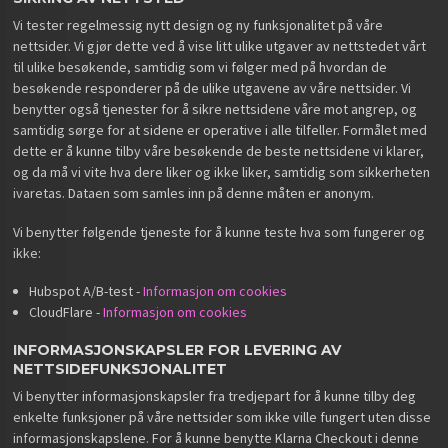
Vi tester regelmessig nytt design og ny funksjonalitet på våre
nettsider. Vi gjør dette ved å vise litt ulike utgaver av nettstedet vårt
til ulike besøkende, samtidig som vi følger med på hvordan de
besøkende responderer på de ulike utgavene av våre nettsider. Vi
benytter også tjenester for å sikre nettsidene våre mot angrep, og
samtidig sørge for at sidene er operative i alle tilfeller. Formålet med
dette er å kunne tilby våre besøkende de beste nettsidene vi klarer,
og da må vi vite hva dere liker og ikke liker, samtidig som sikkerheten
ivaretas. Dataen som samles inn på denne måten er anonym.
Vi benytter følgende tjeneste for å kunne teste hva som fungerer og
ikke:
Hubspot A/B-test -
Informasjon om cookies
CloudFlare -
Informasjon om cookies
INFORMASJONSKAPSLER FOR LEVERING AV
NETTSIDEFUNKSJONALITET
Vi benytter informasjonskapsler fra tredjepart for å kunne tilby deg
enkelte funksjoner på våre nettsider som ikke ville fungert uten disse
informasjonskapslene. For å kunne benytte Klarna Checkout i denne