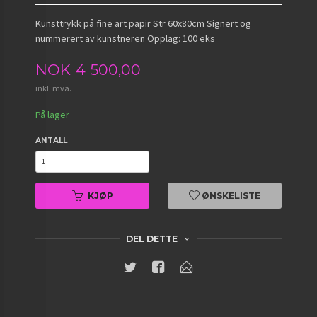
Kunsttrykk på fine art papir Str 60x80cm Signert og
nummerert av kunstneren Opplag: 100 eks
Pris
NOK
4 500,00
inkl. mva.
På lager
ANTALL
KJØP
ØNSKELISTE
DEL DETTE