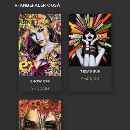
VI ANBEFALER OGSÅ
TEXAS SUN
Pris
4 500,00
SHOW OFF
Pris
4 200,00