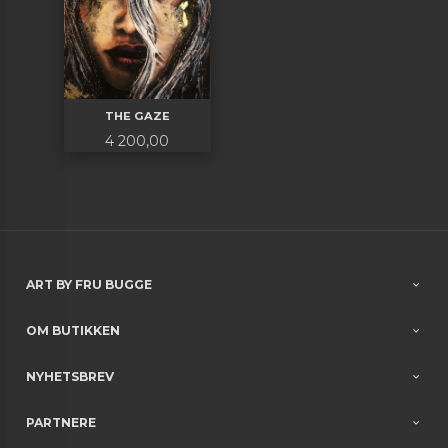
THE GAZE
Pris
4 200,00
ART BY FRU BUGGE
OM BUTIKKEN
NYHETSBREV
PARTNERE