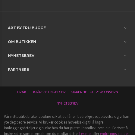
ART BY FRU BUGGE
OM BUTIKKEN
NYHETSBREV
PARTNERE
FRAKT
KJØPSBETINGELSER
SIKKERHET OG PERSONVERN
NYHETSBREV
Vår nettbutikk bruker cookies slik at du får en bedre kjøpsopplevelse og vi kan
yte deg bedre service. Vi bruker cookies hovedsaklig til å lagre
innloggingsdetaljer og huske hva du har puttet i handlekurven din. Fortsett å
bruke siden som normalt om du godtar dette.
Les mer
eller
endre innstillinger