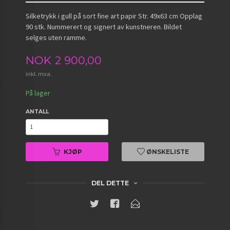
Silketrykk i gull på sort fine art papir Str. 49x63 cm Opplag
90 stk. Nummerert og signert av kunstneren. Bildet
selges uten ramme.
Pris
NOK
2 900,00
inkl. mva.
På lager
ANTALL
KJØP
ØNSKELISTE
DEL DETTE