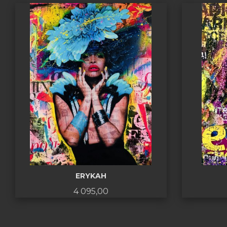
ERYKAH
Pris
4 095,00
KJØP