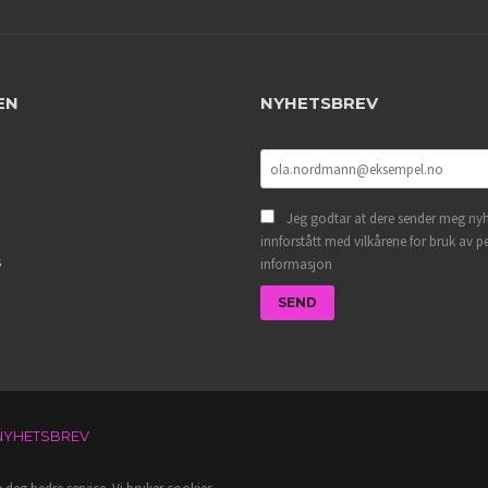
EN
NYHETSBREV
Jeg godtar at dere sender meg nyh
innforstått med vilkårene for bruk av p
s
informasjon
NYHETSBREV