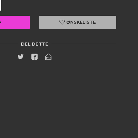
P
ØNSKELISTE
DEL DETTE
Fineart