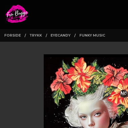
Gå
Lukk
PRODUKTER
til
innholdet
FORSIDE
TRYKK
EYECANDY
FUNKY MUSIC