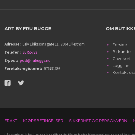
ART BY FRU BUGGE
OM BUTIKK
Adresse:
Leiv Eirikssons gate 11, 2004 Lillestrøm
Forside
Bli kunde
Telefon:
95755723
Gavekort
E-post:
post@frubugge.no
Logg inn
Foretaksregisteret:
976791398
Kontakt os
FRAKT
KJØPSBETINGELSER
SIKKERHET OG PERSONVERN