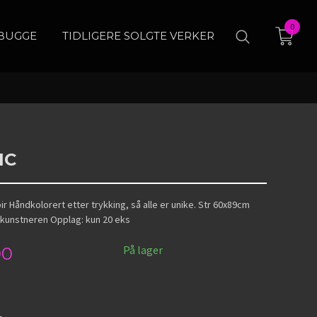
0
BUGGE
TIDLIGERE SOLGTE VERKER
IC
ir Håndkolorert etter trykking, så alle er unike. Str 60x89cm
kunstneren Opplag: kun 20 eks
På lager
00