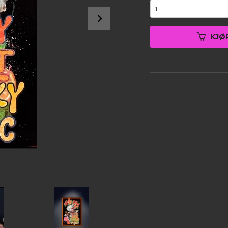
Next
KJØ
Fru Bugge kunst nyheter