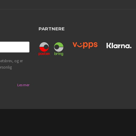
PARTNERE
etsbrev, og er
ersonlig
Les mer