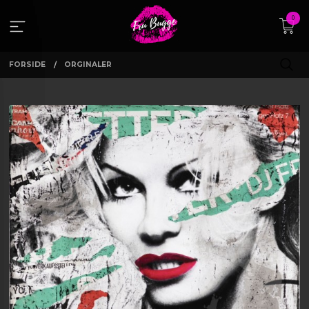
Gå
0
til
innholdet
FORSIDE
ORGINALER